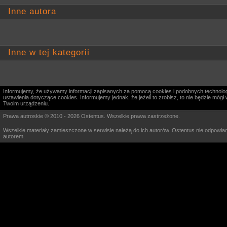
Inne autora
Inne w tej kategorii
Informujemy, że używamy informacji zapisanych za pomocą cookies i podobnych technologi
ustawienia dotyczące cookies. Informujemy jednak, że jeżeli to zrobisz, to nie będzie m
Twoim urządzeniu.
Prawa autroskie © 2010 - 2026 Ostentus. Wszelkie prawa zastrzeżone.
Wszelkie materiały zamieszczone w serwisie należą do ich autorów. Ostentus nie odpowiad
autorem.