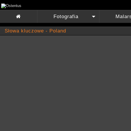
Fotografia
Malar

+
Słowa kluczowe - Poland