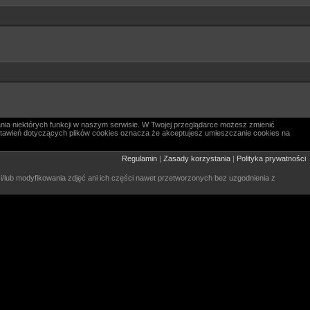
nia niektórych funkcji w naszym serwisie. W Twojej przeglądarce możesz zmienić
 ustawień dotyczących plików cookies oznacza że akceptujesz umieszczanie cookies na
Regulamin
|
Zasady korzystania
|
Polityka prywatności
 i/lub modyfikowania zdjęć ani ich części nawet przetworzonych bez uzgodnienia z