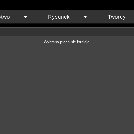
stwo
Rysunek
Twórcy
+
+
Wybrana praca nie istnieje!