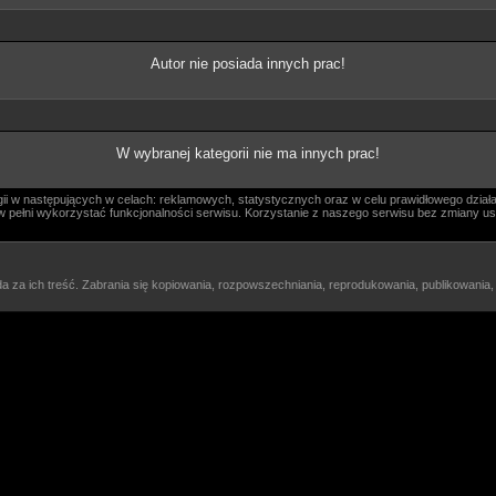
Autor nie posiada innych prac!
W wybranej kategorii nie ma innych prac!
i w następujących w celach: reklamowych, statystycznych oraz w celu prawidłowego działa
ógł w pełni wykorzystać funkcjonalności serwisu. Korzystanie z naszego serwisu bez zmiany
a za ich treść. Zabrania się kopiowania, rozpowszechniania, reprodukowania, publikowania,