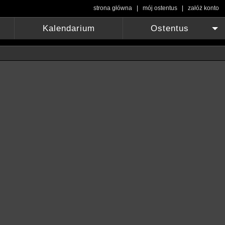
strona główna
|
mój ostentus
|
załóż konto
Kalendarium
Ostentus
+