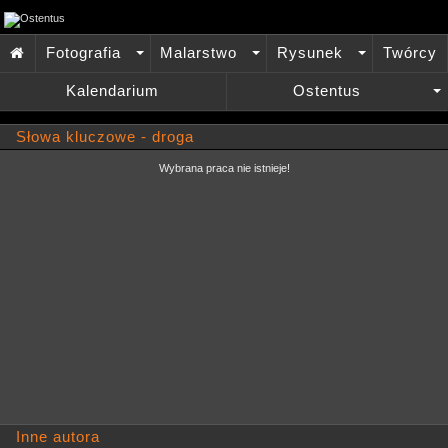
Fotografia
Malarstwo
Rysunek
Twórcy

+
+
+
Kalendarium
Ostentus
+
Słowa kluczowe - droga
Wybrana praca nie istnieje!
Inne autora