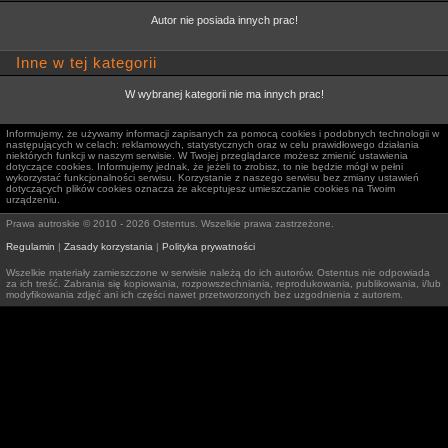
Autor nie posiada innych prac!
Inne w tej kategorii
W wybranej kategorii nie ma innych prac!
Informujemy, że używamy informacji zapisanych za pomocą cookies i podobnych technologii w
następujących w celach: reklamowych, statystycznych oraz w celu prawidłowego działania
niektórych funkcji w naszym serwisie. W Twojej przeglądarce możesz zmienić ustawienia
dotyczące cookies. Informujemy jednak, że jeżeli to zrobisz, to nie będzie mógł w pełni
wykorzystać funkcjonalności serwisu. Korzystanie z naszego serwisu bez zmiany ustawień
dotyczących plików cookies oznacza że akceptujesz umieszczanie cookies na Twoim
urządzeniu.
Prawa autroskie © 2010 - 2026 Ostentus. Wszelkie prawa zastrzeżone.
Regulamin
|
Zasady korzystania
|
Polityka prywatności
Wszelkie materiały zamieszczone w serwisie należą do ich autorów. Ostentus nie odpowiada
za ich treść. Zabrania się kopiowania, rozpowszechniania, reprodukowania, publikowania, i/lub
modyfikowania zdjęć ani ich części nawet przetworzonych bez uzgodnienia z autorem.