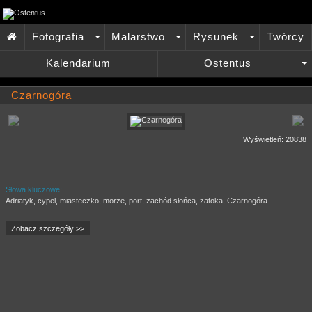
Fotografia
Malarstwo
Rysunek
Twórcy

+
+
+
Kalendarium
Ostentus
+
Czarnogóra
Wyświetleń: 20838
Słowa kluczowe:
Adriatyk
,
cypel
,
miasteczko
,
morze
,
port
,
zachód słońca
,
zatoka
,
Czarnogóra
Zobacz szczegóły >>