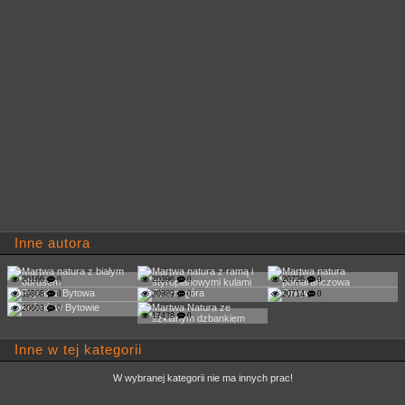
Inne autora
20166
0
20396
0
20726
0
19808
0
20889
0
20714
0
20603
0
17438
0
Inne w tej kategorii
W wybranej kategorii nie ma innych prac!