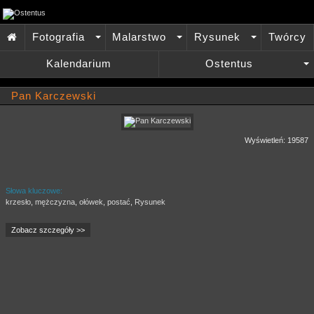
Fotografia
Malarstwo
Rysunek
Twórcy

+
+
+
Kalendarium
Ostentus
+
Pan Karczewski
Wyświetleń: 19587
Słowa kluczowe:
krzesło
,
mężczyzna
,
ołówek
,
postać
,
Rysunek
Zobacz szczegóły >>