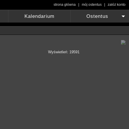
strona główna
|
mój ostentus
|
załóż konto
Kalendarium
Ostentus
+
Wyświetleń: 19591