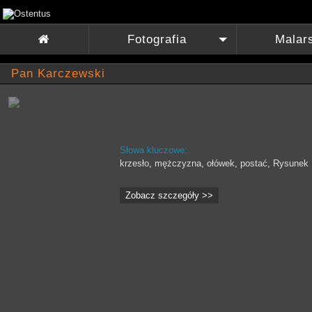
Fotografia
Malar

+
Pan Karczewski
Słowa kluczowe:
krzesło
,
mężczyzna
,
ołówek
,
postać
,
Rysunek
Zobacz szczegóły >>