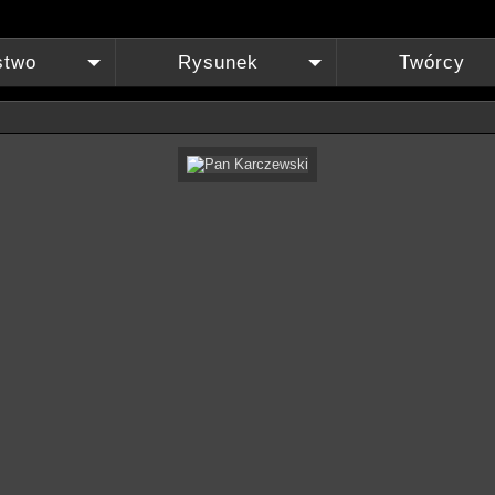
stwo
Rysunek
Twórcy
+
+