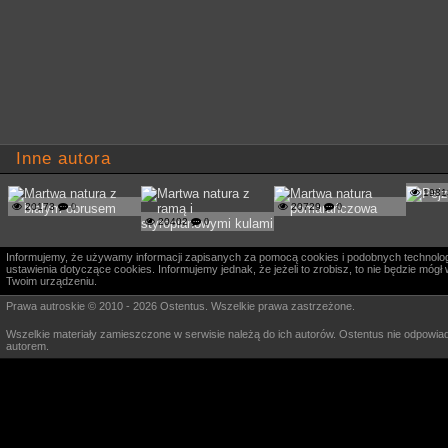
Inne autora
198
20173
0
20729
0
20402
0
Informujemy, że używamy informacji zapisanych za pomocą cookies i podobnych technologi
ustawienia dotyczące cookies. Informujemy jednak, że jeżeli to zrobisz, to nie będzie m
Twoim urządzeniu.
Prawa autroskie © 2010 - 2026 Ostentus. Wszelkie prawa zastrzeżone.
Wszelkie materiały zamieszczone w serwisie należą do ich autorów. Ostentus nie odpowiad
autorem.