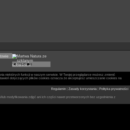
17445
0
nia niektórych funkcji w naszym serwisie. W Twojej przeglądarce możesz zmienić
 ustawień dotyczących plików cookies oznacza że akceptujesz umieszczanie cookies na
Regulamin
|
Zasady korzystania
|
Polityka prywatności
 i/lub modyfikowania zdjęć ani ich części nawet przetworzonych bez uzgodnienia z