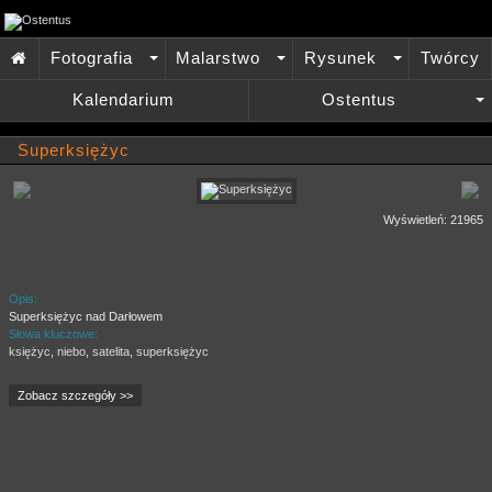
Fotografia
Malarstwo
Rysunek
Twórcy

+
+
+
Kalendarium
Ostentus
+
Superksiężyc
Wyświetleń: 21965
Opis:
Superksiężyc nad Darłowem
Słowa kluczowe:
księżyc
,
niebo
,
satelita
,
superksiężyc
Zobacz szczegóły >>