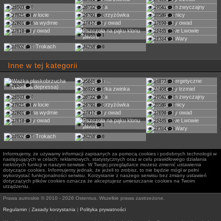
26503
0
26722
0
27041
0
27821
0
29792
0
23589
0
22801
0
27417
0
27699
0
27619
0
22485
0
27955
1
22334
0
22602
0
24258
0
Inne w tej kategorii
25645
0
24873
0
26207
0
36922
0
27408
0
26503
0
26722
0
27041
0
27821
0
29792
0
23589
0
22801
0
27417
0
27699
0
27619
0
22485
0
27955
1
22334
0
22602
0
24258
0
Informujemy, że używamy informacji zapisanych za pomocą cookies i podobnych technologii w
następujących w celach: reklamowych, statystycznych oraz w celu prawidłowego działania
niektórych funkcji w naszym serwisie. W Twojej przeglądarce możesz zmienić ustawienia
dotyczące cookies. Informujemy jednak, że jeżeli to zrobisz, to nie będzie mógł w pełni
wykorzystać funkcjonalności serwisu. Korzystanie z naszego serwisu bez zmiany ustawień
dotyczących plików cookies oznacza że akceptujesz umieszczanie cookies na Twoim
urządzeniu.
Prawa autroskie © 2010 - 2026 Ostentus. Wszelkie prawa zastrzeżone.
Regulamin
|
Zasady korzystania
|
Polityka prywatności