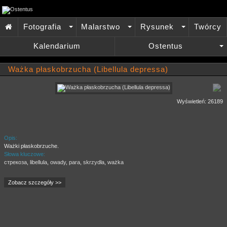
Fotografia
Malarstwo
Rysunek
Twórcy

+
+
+
Kalendarium
Ostentus
+
Ważka płaskobrzucha (Libellula depressa)
Wyświetleń: 26189
Opis:
Ważki płaskobrzuche.
Słowa kluczowe:
cтрекоза
,
libellula
,
owady
,
para
,
skrzydła
,
ważka
Zobacz szczegóły >>