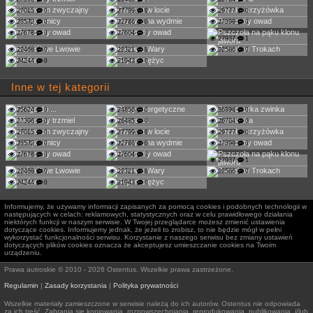
27015
0
27799
0
29777
0
23572
0
22786
0
27399
0
27678
0
27604
0
27937
1
22466
0
22321
0
22586
0
24244
0
21943
0
Inne w tej kategorii
25624
0
24856
0
36896
0
27396
0
26485
0
26704
0
27015
0
27799
0
29777
0
23572
0
22786
0
27399
0
27678
0
27604
0
27937
1
22466
0
22321
0
22586
0
24244
0
21943
0
Informujemy, że używamy informacji zapisanych za pomocą cookies i podobnych technologii w
następujących w celach: reklamowych, statystycznych oraz w celu prawidłowego działania
niektórych funkcji w naszym serwisie. W Twojej przeglądarce możesz zmienić ustawienia
dotyczące cookies. Informujemy jednak, że jeżeli to zrobisz, to nie będzie mógł w pełni
wykorzystać funkcjonalności serwisu. Korzystanie z naszego serwisu bez zmiany ustawień
dotyczących plików cookies oznacza że akceptujesz umieszczanie cookies na Twoim
urządzeniu.
Prawa autroskie © 2010 - 2026 Ostentus. Wszelkie prawa zastrzeżone.
Regulamin
|
Zasady korzystania
|
Polityka prywatności
Wszelkie materiały zamieszczone w serwisie należą do ich autorów. Ostentus nie odpowiada
za ich treść. Zabrania się kopiowania, rozpowszechniania, reprodukowania, publikowania, i/lub