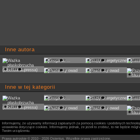
Inne autora
25594
0
24824
0
368
26149
0
27617
0
27552
0
278
Inne w tej kategorii
25594
0
24824
0
368
26149
0
27617
0
27552
0
278
Informujemy, że używamy informacji zapisanych za pomocą cookies i podobnych technologi
ustawienia dotyczące cookies. Informujemy jednak, że jeżeli to zrobisz, to nie będzie m
Twoim urządzeniu.
Prawa autroskie © 2010 - 2026 Ostentus. Wszelkie prawa zastrzeżone.