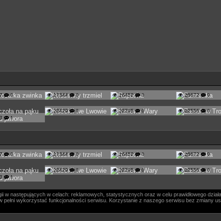
37
0
27344
0
26452
0
26672
0
22429
0
22295
0
22556
0
83
1
37
0
27344
0
26452
0
26672
0
22429
0
22295
0
22556
0
83
1
i w następujących w celach: reklamowych, statystycznych oraz w celu prawidłowego działa
ógł w pełni wykorzystać funkcjonalności serwisu. Korzystanie z naszego serwisu bez zmiany