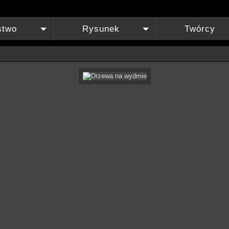
stwo
Rysunek
Twórcy
+
+