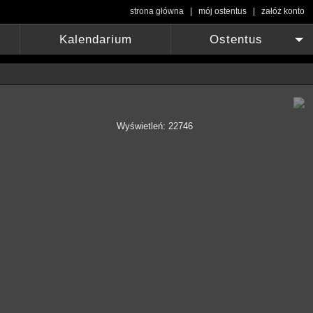
strona główna
|
mój ostentus
|
załóż konto
Kalendarium
Ostentus
+
Wyświetleń: 22746