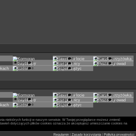
27755
0
29735
0
26967
0
23534
0
27344
0
24212
0
21920
0
27755
0
29735
0
26967
0
23534
0
27344
0
24212
0
21920
0
nia niektórych funkcji w naszym serwisie. W Twojej przeglądarce możesz zmienić
 ustawień dotyczących plików cookies oznacza że akceptujesz umieszczanie cookies na
Regulamin
|
Zasady korzystania
|
Polityka prywatności