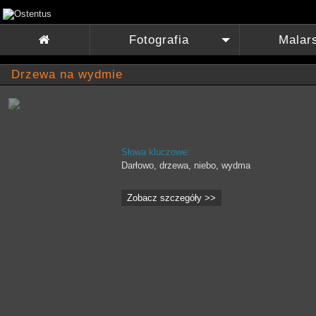
Fotografia
Malar

+
Drzewa na wydmie
Słowa kluczowe:
Darłowo
,
drzewa
,
niebo
,
wydma
Zobacz szczegóły >>