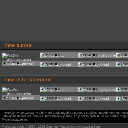
Inne autora
25613
0
24842
0
368
26175
0
27385
0
27659
0
275
Inne w tej kategorii
25613
0
24842
0
368
26175
0
27385
0
27659
0
275
Informujemy, że używamy informacji zapisanych za pomocą cookies i podobnych technologi
ustawienia dotyczące cookies. Informujemy jednak, że jeżeli to zrobisz, to nie będzie m
Twoim urządzeniu.
Prawa autroskie © 2010 - 2026 Ostentus. Wszelkie prawa zastrzeżone.