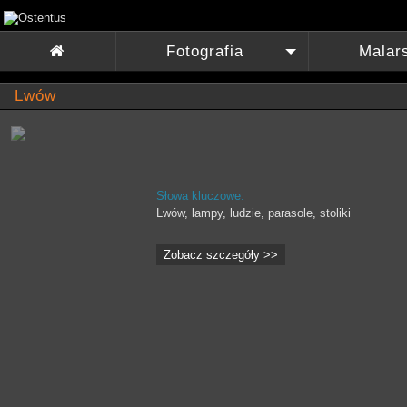
Fotografia
Malar

+
Lwów
Słowa kluczowe:
Lwów
,
lampy
,
ludzie
,
parasole
,
stoliki
Zobacz szczegóły >>