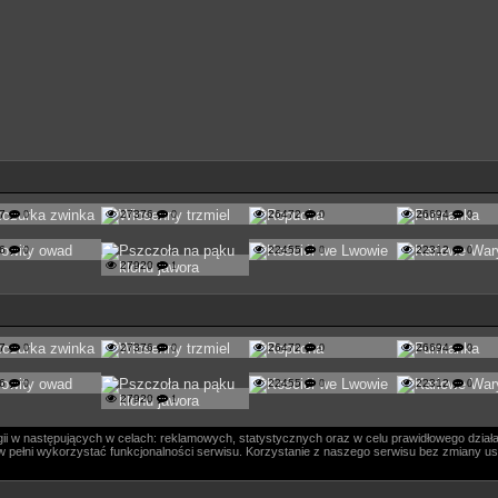
67
0
27376
0
26472
0
26694
0
86
0
22455
0
22312
0
27920
1
67
0
27376
0
26472
0
26694
0
86
0
22455
0
22312
0
27920
1
i w następujących w celach: reklamowych, statystycznych oraz w celu prawidłowego działa
ógł w pełni wykorzystać funkcjonalności serwisu. Korzystanie z naszego serwisu bez zmiany