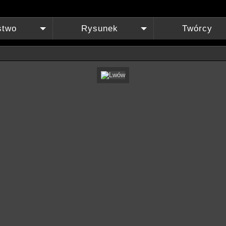
stwo
Rysunek
Twórcy
+
+