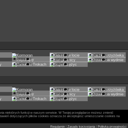
27783
0
29762
0
26998
0
23559
0
22775
0
22577
0
21935
0
27783
0
29762
0
26998
0
23559
0
22775
0
22577
0
21935
0
nia niektórych funkcji w naszym serwisie. W Twojej przeglądarce możesz zmienić
 ustawień dotyczących plików cookies oznacza że akceptujesz umieszczanie cookies na
Regulamin
|
Zasady korzystania
|
Polityka prywatności