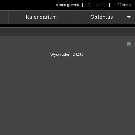
strona główna
|
mój ostentus
|
załóż konto
Kalendarium
Ostentus
+
Wyświetleń: 24233