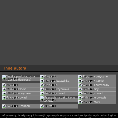
Inne autora
25634
0
24863
0
26198
0
36912
0
27402
0
26492
0
26717
0
27028
0
27812
0
29785
0
23581
0
22795
0
27408
0
27688
0
27611
0
22475
0
27949
1
22326
0
22594
0
24251
0
Informujemy, że używamy informacji zapisanych za pomocą cookies i podobnych technologii w