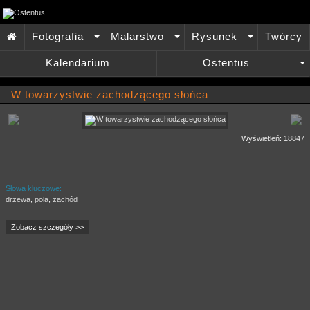
Fotografia
Malarstwo
Rysunek
Twórcy

+
+
+
Kalendarium
Ostentus
+
W towarzystwie zachodzącego słońca
Wyświetleń: 18847
Słowa kluczowe:
drzewa
,
pola
,
zachód
Zobacz szczegóły >>