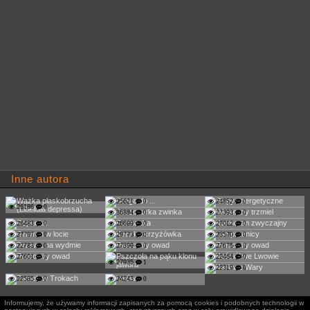
Inne autora
25621
0
24852
0
26186
0
36884
0
27393
0
26483
0
26699
0
27012
0
27797
0
29773
0
23570
0
22783
0
27399
0
27675
0
27601
0
22464
0
27935
1
22319
0
22585
0
24243
0
Informujemy, że używamy informacji zapisanych za pomocą cookies i podobnych technologii w