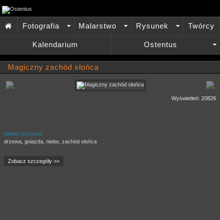
Fotografia
Malarstwo
Rysunek
Twórcy

+
+
+
Kalendarium
Ostentus
+
Magiczny zachód słońca
Wyświetleń: 20826
Słowa kluczowe:
drzewa
,
gniazda
,
niebo
,
zachód słońca
Zobacz szczegóły >>