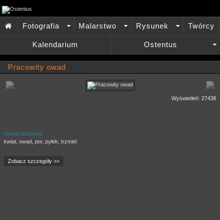
Fotografia
Malarstwo
Rysunek
Twórcy

+
+
+
Kalendarium
Ostentus
+
Pracowity owad
Wyświetleń: 27438
Słowa kluczowe:
kwiat
,
owad
,
por
,
pyłek
,
trzmiel
Zobacz szczegóły >>