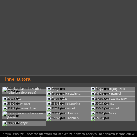
Inne autora
25665
0
24892
0
26224
0
36956
0
27425
0
26528
0
26739
0
27060
0
27836
0
29813
0
23610
0
22818
0
27723
0
27645
0
22505
0
22363
0
27980
1
22622
0
24282
0
21989
0
Informujemy, że używamy informacji zapisanych za pomocą cookies i podobnych technologii w