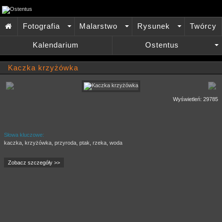
Fotografia
Malarstwo
Rysunek
Twórcy

+
+
+
Kalendarium
Ostentus
+
Kaczka krzyżówka
Wyświetleń: 29785
Słowa kluczowe:
kaczka
,
krzyżówka
,
przyroda
,
ptak
,
rzeka
,
woda
Zobacz szczegóły >>