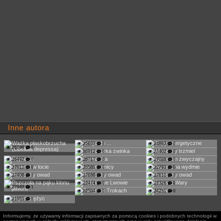
Inne autora
25633
0
24863
0
26198
0
36912
0
27402
0
26492
0
26717
0
27028
0
27812
0
23581
0
22793
0
27408
0
27688
0
27611
0
22474
0
22326
0
27949
1
22594
0
24251
0
21955
0
Informujemy, że używamy informacji zapisanych za pomocą cookies i podobnych technologii w