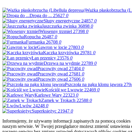
Ważka płaskobrzucha (Li
Droga do ...
25627
0
Słupy energetyczne
24857
0
Jaszczurka zwinka
36898
0
Wiosenny trzmiel
27398
0
Ropucha
26487
0
Furmanka
26708
0
Gawron w locie
27803
0
Kaczka krzyżówka
29781
0
Łan przenicy
23576
0
Drzewa na wydmie
22789
0
Pracowity owad
27404
0
Pracowity owad
27681
0
Pracowity owad
27606
0
Pszczoła na pąku klonu jawora
279
Kościół we Lwowie
22469
0
Karlowe Wary
22323
0
Zamek w Trokach
22588
0
Lwów
24248
0
Superksiężyc
21947
0
Informujemy, że używamy informacji zapisanych za pomocą cookies i
naszym serwisie. W Twojej przeglądarce możesz zmienić ustawienia do
naszego serwisu bez zmiany ustawień dotyczących plików cookies oz