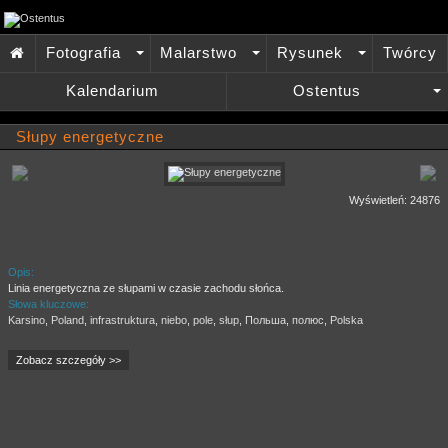
Fotografia
Malarstwo
Rysunek
Twórcy

+
+
+
Kalendarium
Ostentus
+
Słupy energetyczne
Wyświetleń: 24876
Opis:
Linia energetyczna ze słupami w czasie zachodu słońca.
Słowa kluczowe:
Karsino
,
Poland
,
infrastruktura
,
niebo
,
pole
,
słup
,
Польша
,
полюс
,
Polska
Zobacz szczegóły >>